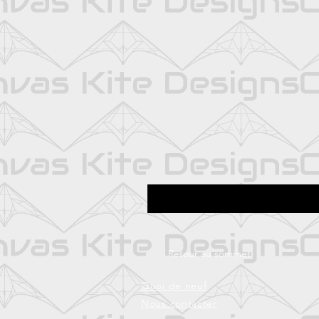
Retour au sommet
Quoi de neuf
Nous contacter