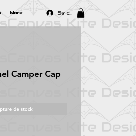
Se connecter
s
More
nel Camper Cap
pture de stock